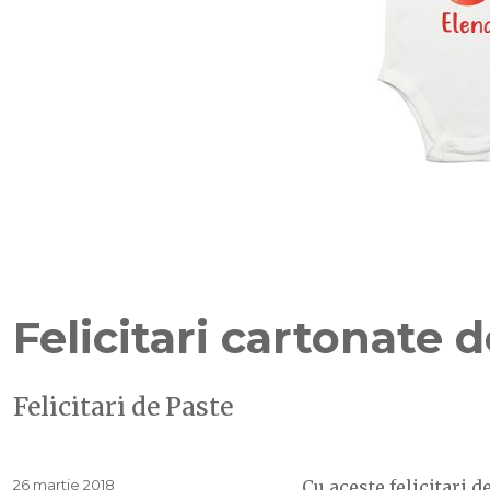
Felicitari cartonate 
Felicitari de Paste
Publicat
26 martie 2018
Cu aceste felicitari 