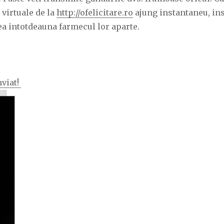
e virtuale de la
http://ofelicitare.ro
ajung instantaneu, in
ea intotdeauna farmecul lor aparte.
nviat!