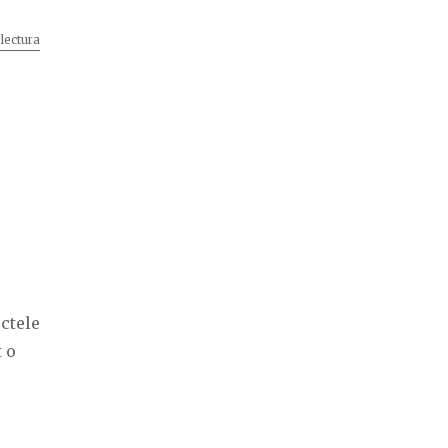
lectura
„Felicitari cartonate de Paste”
ectele
t o