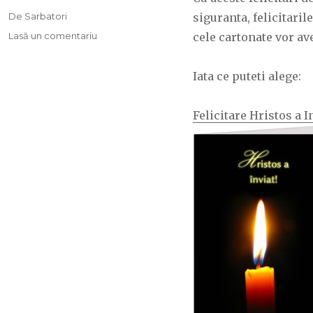
pe
Categorii
De Sarbatori
siguranta, felicitaril
Lasă un comentariu
la
cele cartonate vor av
Felicitari
cartonate
Iata ce puteti alege:
de
Paste
Felicitare Hristos a I