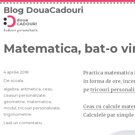
Blog DouaCadouri
doua
CADOURI
Cadouri personalizate
Matematica, bat-o vi
Publicat
4 aprilie 2018
Practica matematica i
pe
Categorii
De scoala
in forma de ore, ince
Etichete
algebra
,
aritmetica
,
ceas
,
pe
tricouri personali
ceasuri personalizate
,
geometrie
,
matematica
,
Ceas cu calcule mate
modul
,
tricouri personalizate
,
trigonometrie
Calculele par simple 
Lasă un comentariu
la
Matematica,