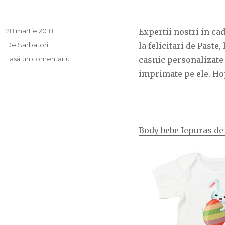
Publicat
28 martie 2018
Expertii nostri in ca
pe
Categorii
De Sarbatori
la
felicitari de Paste
,
Lasă un comentariu
la
casnic personalizate 
Idei
imprimate pe ele. Hop
de
cadouri
de
Paste
Body bebe Iepuras de