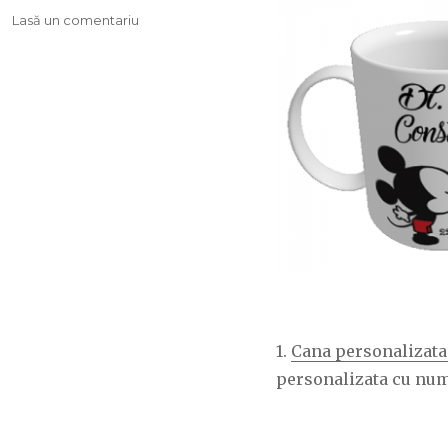
Lasă un comentariu
la
4
idei
pentru
pregatirea
de
nunta
1.
Cana personalizata 
personalizata cu nume