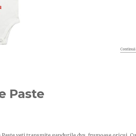
Continuă 
de Paste
de Paste veti transmite gandurile dvs. frumoase oricui. C