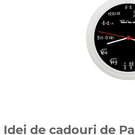
bat-
o
vina!
Idei de cadouri de Pa