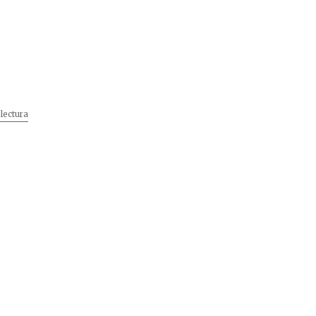
lectura
„Idei de cadouri de Paste”
u