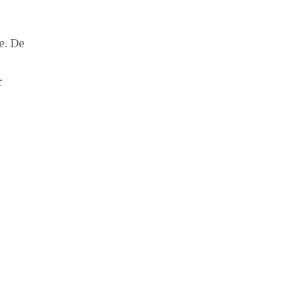
e. De
r