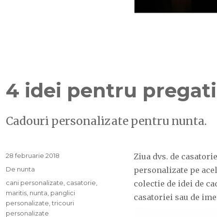
4 idei pentru pregat
Cadouri personalizate pentru nunta.
Publicat
28 februarie 2018
Ziua dvs. de casatorie
pe
Categorii
De nunta
personalizate pe acel
Etichete
cani personalizate
,
casatorie
,
colectie de idei de 
maritis
,
nunta
,
panglici
casatoriei sau de ime
personalizate
,
tricouri
personalizate