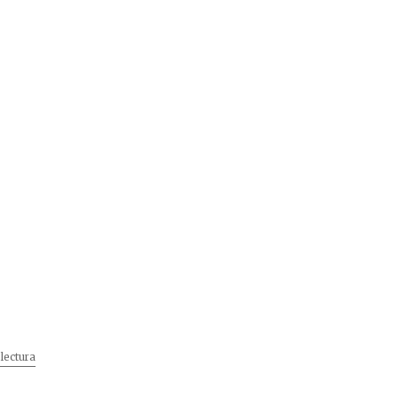
lectura
„4 idei pentru pregatirea de nunta”