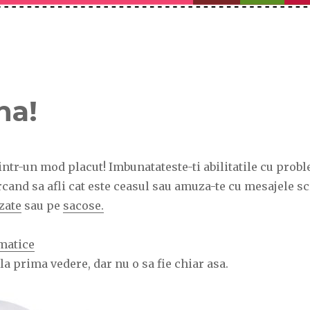
na!
ntr-un mod placut! Imbunatateste-ti abilitatile cu prob
rcand sa afli cat este ceasul sau amuza-te cu mesajele sc
zate
sau pe
sacose.
matice
la prima vedere, dar nu o sa fie chiar asa.