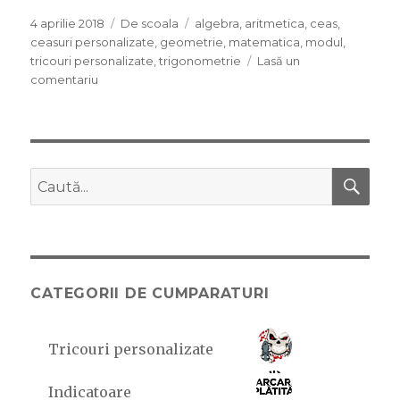
Publicat
4 aprilie 2018
Categorii
De scoala
Etichete
algebra
,
aritmetica
,
ceas
,
pe
ceasuri personalizate
,
geometrie
,
matematica
,
modul
,
tricouri personalizate
,
trigonometrie
Lasă un
comentariu
la
Matematica,
bat-
o
vina!
CĂ
Caută
după:
CATEGORII DE CUMPARATURI
Tricouri personalizate
Indicatoare