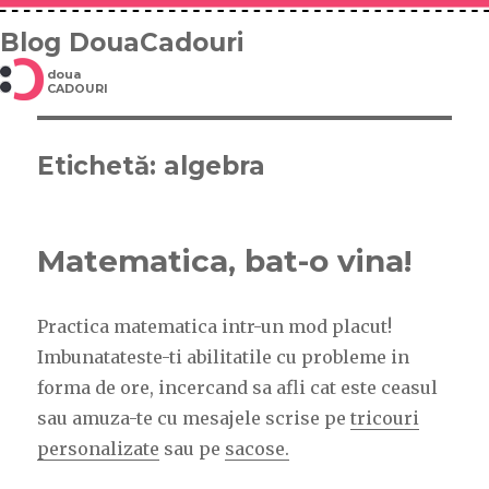
Blog DouaCadouri
doua
CADOURI
Etichetă: algebra
Matematica, bat-o vina!
Practica matematica intr-un mod placut!
Imbunatateste-ti abilitatile cu probleme in
forma de ore, incercand sa afli cat este ceasul
sau amuza-te cu mesajele scrise pe
tricouri
personalizate
sau pe
sacose.