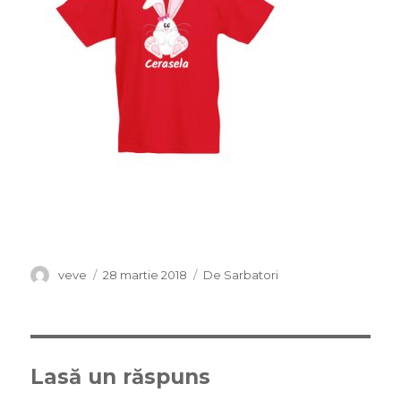
Autor
veve
Publicat
28 martie 2018
Categorii
De Sarbatori
pe
Lasă un răspuns