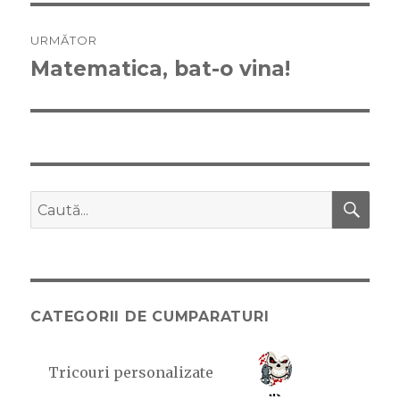
URMĂTOR
Matematica, bat-o vina!
Articolul
următor:
CĂ
Caută
după:
CATEGORII DE CUMPARATURI
Tricouri personalizate