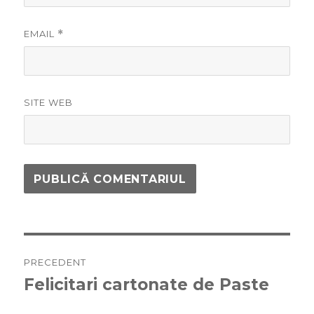
EMAIL
*
SITE WEB
Navigare
PRECEDENT
în
Felicitari cartonate de Paste
Articolul
anterior:
articole