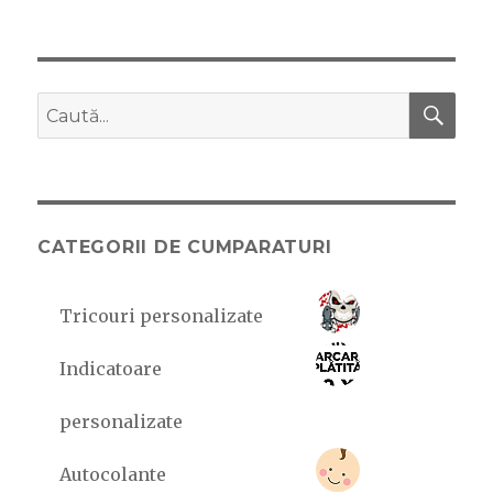
pe
Felicitari
cartonate
de
Paste
CĂ
Caută
după:
CATEGORII DE CUMPARATURI
Tricouri personalizate
Indicatoare
personalizate
Autocolante