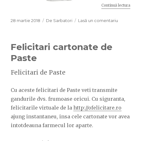
Continuă lectura
„Idei
Publicat
28 martie 2018
Categorii
De Sarbatori
Lasă un comentariu
la
pe
Idei
de
cadouri
Felicitari cartonate de
de
Paste
Paste
Felicitari de Paste
Cu aceste felicitari de Paste veti transmite
gandurile dvs. frumoase oricui. Cu siguranta,
felicitarile virtuale de la
http://ofelicitare.ro
ajung instantaneu, insa cele cartonate vor avea
intotdeauna farmecul lor aparte.