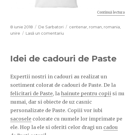
Continuă lectura
„100 
Publicat
8 iunie 2018
Categorii
De Sarbatori
Etichete
centenar
,
roman
,
romania
,
pe
unire
Lasă un comentariu
la
100
de
ani
Idei de cadouri de Paste
de
la
Marea
Expertii nostri in cadouri au realizat un
Unire
sortiment colorat de cadouri de Paste. De la
felicitari de Paste
, la
hainute pentru copii
si nu
numai, dar si obiecte de uz casnic
personalizate de Paste. Copiii vor iubi
sacosele
colorate cu numele lor imprimate pe
ele. Hop la ele si oferiti celor dragi un
cadou