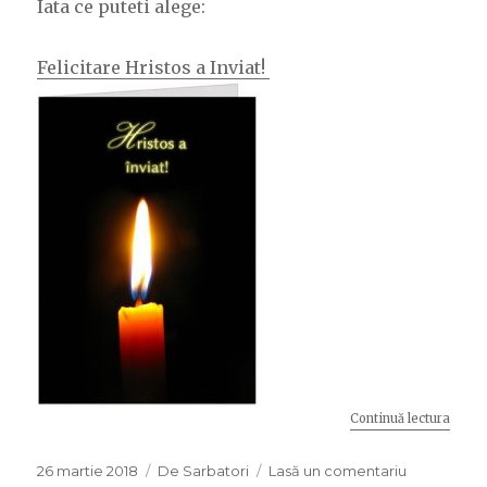
Iata ce puteti alege:
Felicitare Hristos a Inviat!
Continuă lectura
„Felic
Publicat
26 martie 2018
Categorii
De Sarbatori
Lasă un comentariu
la