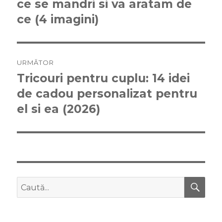
ce se mandri si va aratam de
anterior:
articole
ce (4 imagini)
URMĂTOR
Tricouri pentru cuplu: 14 idei
Articolul
de cadou personalizat pentru
următor:
el si ea (2026)
CĂ
Caută
după: