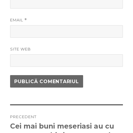
EMAIL
*
SITE WEB
Navigare
PRECEDENT
în
Cei mai buni meseriasi au cu
Articolul