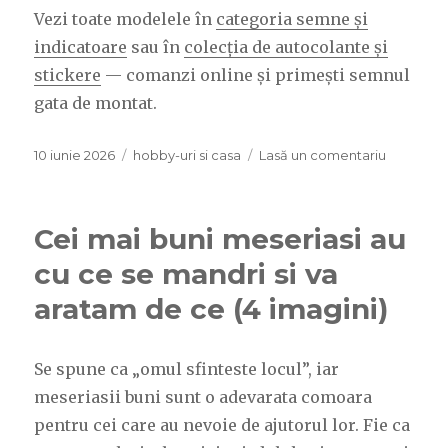
Vezi toate modelele în
categoria semne și
indicatoare
sau în
colecția de autocolante și
stickere
— comanzi online și primești semnul
gata de montat.
Publicat
10 iunie 2026
Categorii
hobby-uri si casa
Lasă un comentariu
la
pe
Ce
semne
și
Cei mai buni meseriasi au
indicatoa
poți
cu ce se mandri si va
pune
aratam de ce (4 imagini)
la
casă
sau
la
Se spune ca „omul sfinteste locul”, iar
firmă:
meseriasii buni sunt o adevarata comoara
ghid
pentru cei care au nevoie de ajutorul lor. Fie ca
practic