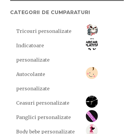
si
va
CATEGORII DE CUMPARATURI
aratam
de
ce
Tricouri personalizate
(4
imagini)
Indicatoare
personalizate
Autocolante
personalizate
Ceasuri personalizate
Panglici personalizate
Body bebe personalizate