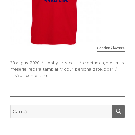
Continuă lectura
„Cei 
Publicat
28 august 2020
Categorii
hobby-uri si casa
Etichete
electrician
,
meserias
,
pe
meserie
,
repara
,
tamplar
,
tricouri personalizate
,
zidar
Lasă un comentariu
la
Cei
mai
buni
meseriasi
au
CĂ
Caută
cu
după:
ce
se
mandri