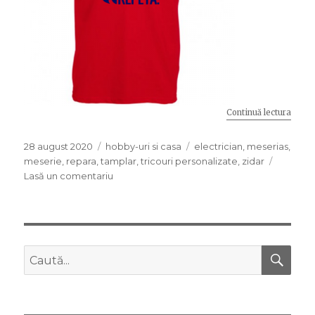
Continuă lectura
„Cei 
Publicat
28 august 2020
Categorii
hobby-uri si casa
Etichete
electrician
,
meserias
,
pe
meserie
,
repara
,
tamplar
,
tricouri personalizate
,
zidar
Lasă un comentariu
la
Cei
mai
buni
meseriasi
au
CĂ
Caută
cu
după:
ce
se
mandri