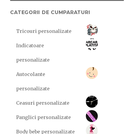
si
va
CATEGORII DE CUMPARATURI
aratam
de
ce
Tricouri personalizate
(4
imagini)
Indicatoare
personalizate
Autocolante
personalizate
Ceasuri personalizate
Panglici personalizate
Body bebe personalizate