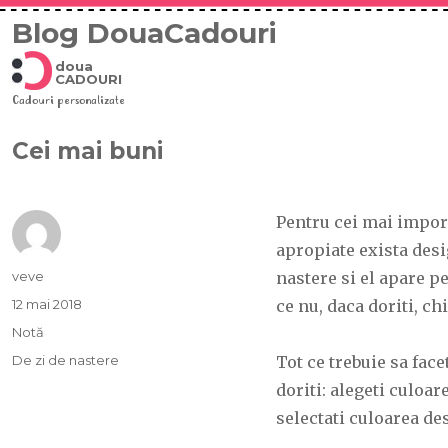
Blog DouaCadouri
doua
CADOURI
Cadouri personalizate
Cei mai buni
Pentru cei mai import
apropiate exista desig
Autor
veve
nastere si el apare p
Publicat
12 mai 2018
ce nu, daca doriti, ch
pe
Format
Notă
Categorii
De zi de nastere
Tot ce trebuie sa face
doriti: alegeti culoar
selectati culoarea des