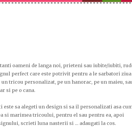
anti oameni de langa noi, prieteni sau iubite/iubiti, rud
nul perfect care este potrivit pentru a le sarbatori ziua
e un tricou personalizat, pe un hanorac, pe un maieu, sa
iar si pe o cana.
ti este sa alegeti un design si sa il personalizati asa cu
ea si marimea tricoului, pentru el sau pentru ea, apoi
ignului, scrieti luna nasterii si … adaugati la cos.