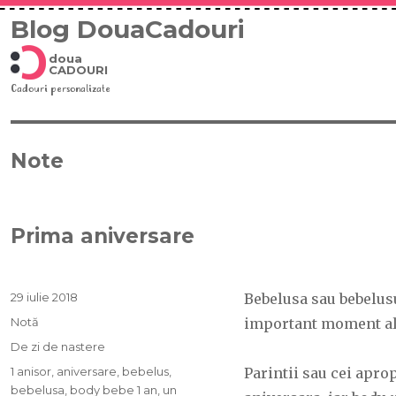
Blog DouaCadouri
doua
CADOURI
Cadouri personalizate
Note
Prima aniversare
Publicat
29 iulie 2018
Bebelusa sau bebelus
pe
Format
Notă
important moment al v
Categorii
De zi de nastere
Etichete
1 anisor
,
aniversare
,
bebelus
,
Parintii sau cei apro
bebelusa
,
body bebe 1 an
,
un