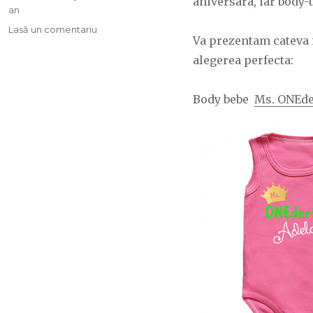
aniversara, iar body-
an
Lasă un comentariu
la
Va prezentam cateva 
Prima
aniversare
alegerea perfecta:
Body bebe
Ms. ONEde