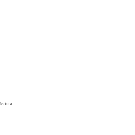
lectura
„Prima aniversare”