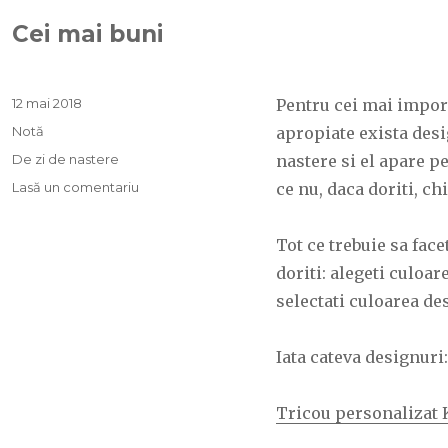
Cei mai buni
Publicat
12 mai 2018
Pentru cei mai import
pe
Format
Notă
apropiate exista desig
Categorii
De zi de nastere
nastere si el apare p
Lasă un comentariu
la
ce nu, daca doriti, ch
Cei
mai
Tot ce trebuie sa face
buni
doriti: alegeti culoar
selectati culoarea des
Iata cateva designuri:
Tricou personalizat 