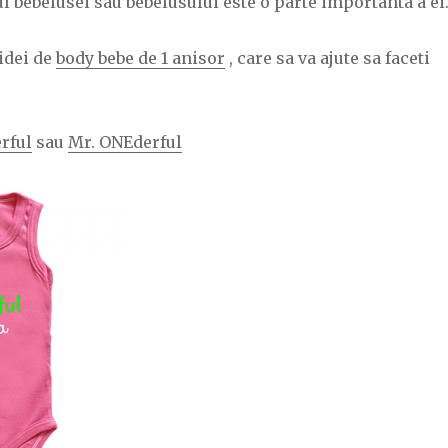
ul bebelusei sau bebelusului este o parte importanta a ei
idei de
body bebe de 1 anisor
, care sa va ajute sa faceti
rful
sau
Mr. ONEderful