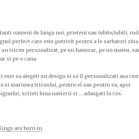
anti oameni de langa noi, prieteni sau iubite/iubiti, rud
nul perfect care este potrivit pentru a le sarbatori ziua
e un tricou personalizat, pe un hanorac, pe un maieu, sa
iar si pe o cana.
ti este sa alegeti un design si sa il personalizati asa cu
ea si marimea tricoului, pentru el sau pentru ea, apoi
ignului, scrieti luna nasterii si … adaugati la cos.
Kings are born in