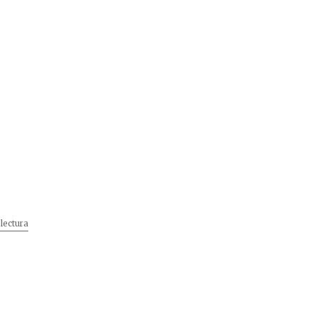
lectura
„Cei mai buni”