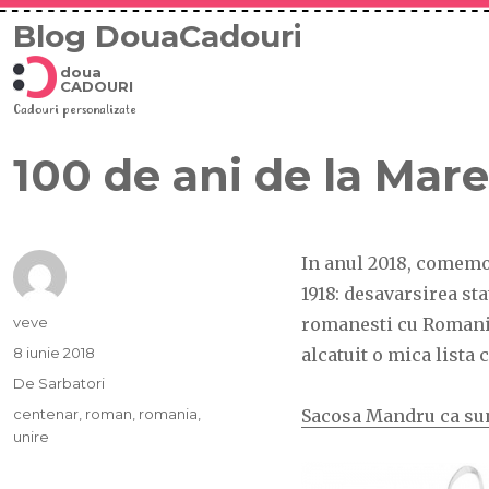
Blog DouaCadouri
doua
CADOURI
Cadouri personalizate
100 de ani de la Mar
In anul 2018, comemo
1918: desavarsirea st
Autor
veve
romanesti cu Romania
Publicat
8 iunie 2018
alcatuit o mica lista
pe
Categorii
De Sarbatori
Etichete
centenar
,
roman
,
romania
,
Sacosa Mandru ca su
unire