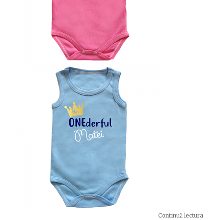
Continuă lectura
„Prim