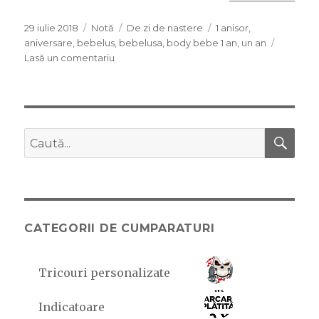
Publicat
29 iulie 2018
Format
Notă
Categorii
De zi de nastere
Etichete
1 anisor
,
pe
aniversare
,
bebelus
,
bebelusa
,
body bebe 1 an
,
un an
Lasă un comentariu
la
Prima
aniversare
CĂ
Caută
după:
CATEGORII DE CUMPARATURI
Tricouri personalizate
Indicatoare