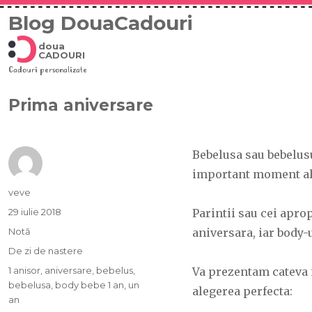
Blog DouaCadouri
doua
CADOURI
Cadouri personalizate
Prima aniversare
Bebelusa sau bebelus
important moment al v
Autor
veve
Publicat
29 iulie 2018
Parintii sau cei apro
pe
Format
Notă
aniversara, iar body-
Categorii
De zi de nastere
Etichete
1 anisor
,
aniversare
,
bebelus
,
Va prezentam cateva 
bebelusa
,
body bebe 1 an
,
un
alegerea perfecta:
an